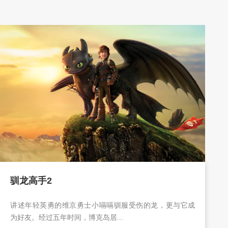
驯龙高手2
讲述年轻英勇的维京勇士小嗝嗝驯服受伤的龙，更与它成
为好友。经过五年时间，博克岛居...