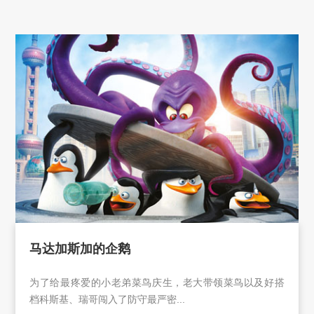
马达加斯加的企鹅
为了给最疼爱的小老弟菜鸟庆生，老大带领菜鸟以及好搭
档科斯基、瑞哥闯入了防守最严密...