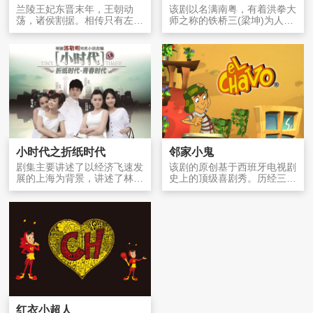
兰陵王妃东晋末年，王朝动
该剧以名满南粤，有着洪拳大
荡，诸侯割据。相传只有左持
师之称的铁桥三(梁坤)为人物
青鸾镜，右握离殇剑者，方可
背景，着重展现了一代宗师传
统一...
奇...
小时代之折纸时代
邻家小鬼
剧集主要讲述了以经济飞速发
该剧的原创基于西班牙电视剧
展的上海为背景，讲述了林
史上的顶级喜剧秀。历经三
萧、南湘、顾里、唐宛如四个
代，Chavo的原创……...
从小...
红衣小超人