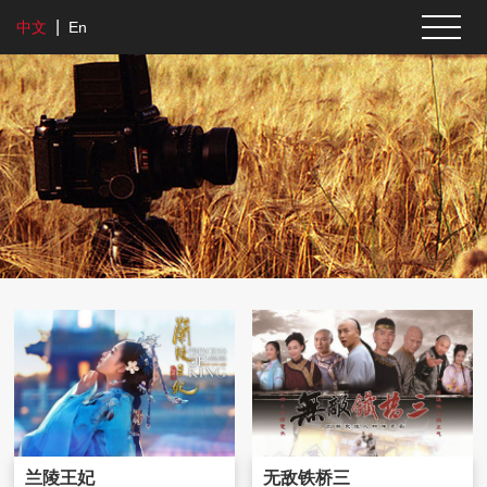
|
中文
En
兰陵王妃
无敌铁桥三